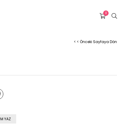
0
< < Önceki Sayfaya Dön
M YAZ