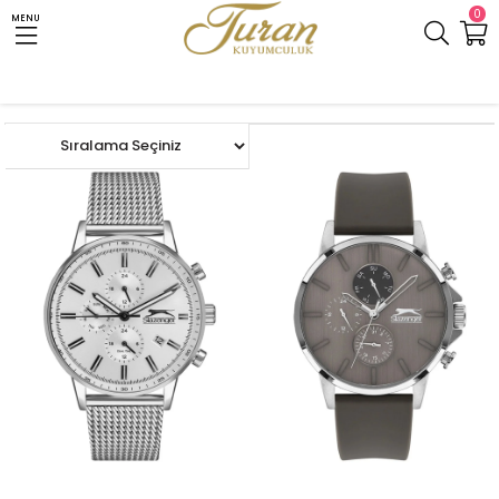
0
MENU
Anasayfa
Saat