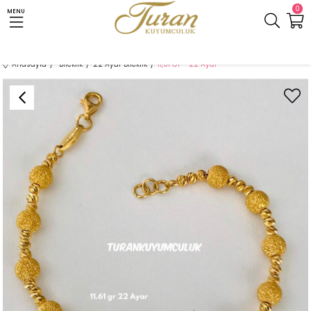
0
MENU
Anasayfa
Bileklik
22 Ayar Bileklik
11,61 Gr - 22 Ayar